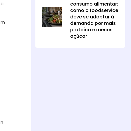
a.
consumo alimentar:
como o foodservice
deve se adaptar à
um
demanda por mais
proteína e menos
açúcar
en