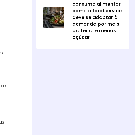
consumo alimentar:
como o foodservice
deve se adaptar à
demanda por mais
proteína e menos
açúcar
ia
o e
as