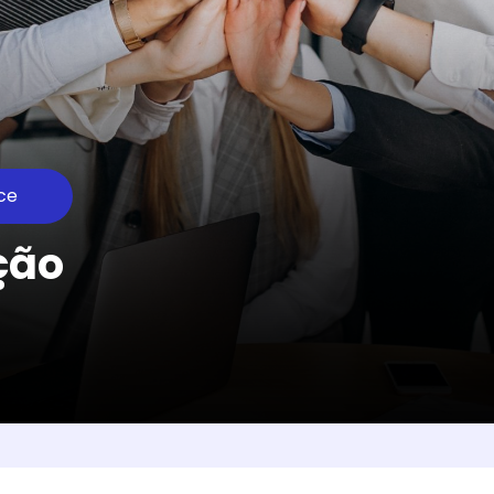
ce
ção