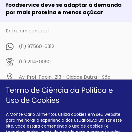
foodservice deve se adaptar à demanda
por mais proteína e menos açúcar
Entre em contato!
(11) 97560-6312
(11) 2114-0060
Av. Prof. Papini, 213 - Cidade Dutra - São
Paulo/SP - CEP: 04805-300
Termo de Ciência da Política e
Compre na
Uso de Cookies
MCA Virtual!
A Monte Carlo Alimentos utiliza cookies em seu website
Siga a Monte Carlo Alimentos nas redes sociais!
para melhorar a experiência dos usuários.Ao utilizar este
site, você estará consentindo o uso de cookies (e