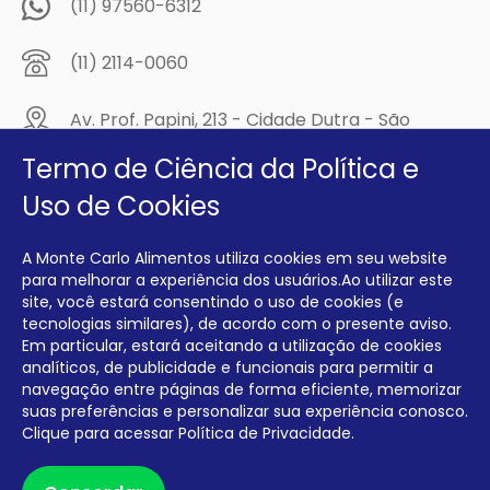
(11) 97560-6312
(11) 2114-0060
Av. Prof. Papini, 213 - Cidade Dutra - São
Paulo/SP - CEP: 04805-300
Termo de Ciência da Política e
Compre na
Uso de Cookies
MCA Virtual!
A Monte Carlo Alimentos utiliza cookies em seu website
Siga a Monte Carlo Alimentos nas redes sociais!
para melhorar a experiência dos usuários.Ao utilizar este
site, você estará consentindo o uso de cookies (e
tecnologias similares), de acordo com o presente aviso.
Em particular, estará aceitando a utilização de cookies
analíticos, de publicidade e funcionais para permitir a
navegação entre páginas de forma eficiente, memorizar
INTERFRIOS COMÉRCIO DE FRIOS E LATICÍNIOS EIRELI CNPJ:
00.140.150/0001-09 INSCRIÇÃO ESTADUAL: 112.576.117.113
suas preferências e personalizar sua experiência conosco.
Clique para acessar
Política de Privacidade.
Desenvolvido por Degrau Publicidade e Internet