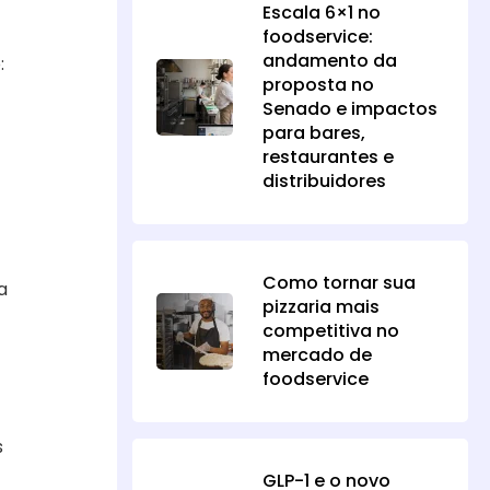
Escala 6×1 no
foodservice:
andamento da
:
proposta no
Senado e impactos
para bares,
restaurantes e
distribuidores
Como tornar sua
a
pizzaria mais
competitiva no
mercado de
foodservice
s
GLP-1 e o novo