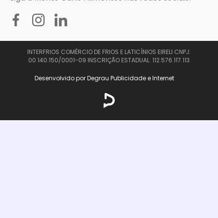
INTERFRIOS COMÉRCIO DE FRIOS E LATICÍNIOS EIRELI CNPJ:
00.140.150/0001-09 INSCRIÇÃO ESTADUAL: 112.576.117.113
Desenvolvido por Degrau Publicidade e Internet