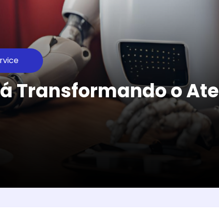
rvice
tá Transformando o At