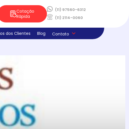
(11) 97560-6312
Cotação
Rápida
(11) 2114-0060
os dos Clientes
Blog
Contato
ica de Privacidade
os e Derivados
aria
la
s
ado
ne E Limpeza
laria
ocao Sabores Da Semana
teria