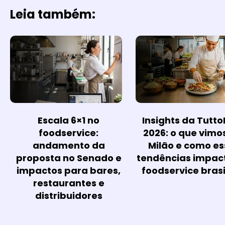
Leia também:
Escala 6×1 no
Insights da Tutt
foodservice:
2026: o que vimo
andamento da
Milão e como es
proposta no Senado e
tendências impac
impactos para bares,
foodservice brasi
restaurantes e
distribuidores