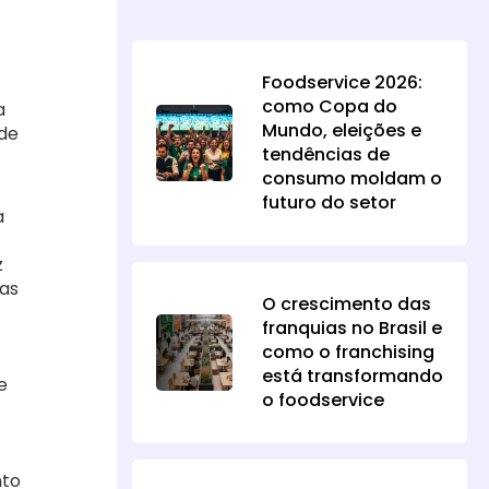
Foodservice 2026:
como Copa do
a
Mundo, eleições e
 de
tendências de
consumo moldam o
futuro do setor
a
z
cas
O crescimento das
franquias no Brasil e
como o franchising
está transformando
e
o foodservice
nto