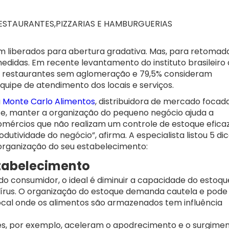
RESTAURANTES,PIZZARIAS E HAMBURGUERIAS
am liberados para abertura gradativa. Mas, para retomad
medidas. Em recente levantamento do instituto brasileiro
o a restaurantes sem aglomeração e 79,5% consideram
quipe de atendimento dos locais e serviços.
a
Monte Carlo Alimentos
, distribuidora de mercado focad
e, manter a organização do pequeno negócio ajuda a
comércios que não realizam um controle de estoque efica
tividade do negócio”, afirma. A especialista listou 5 di
organização do seu estabelecimento:
stabelecimento
consumidor, o ideal é diminuir a capacidade do estoqu
vírus. O organização do estoque demanda cautela e pode
local onde os alimentos são armazenados tem influência
ações, por exemplo, aceleram o apodrecimento e o surgime