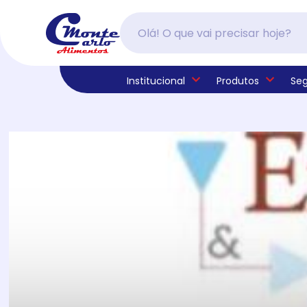
Institucional
Produtos
Se
Quem Somos
Acessórios
Bar
Alfama
Fale Conosco
Pergunta
Aves, Ave
Buffet
Arraiá de
Trabalhe
Congelados
Hamburgueria
Polenghi
Laticínio
Hotel
Tirolez
Enlatados E Conservas
Oriental
Farináce
Páscoa
Novidades
Pizzaria
Produtos
Restaura
Suínos e Derivados
Utensílio