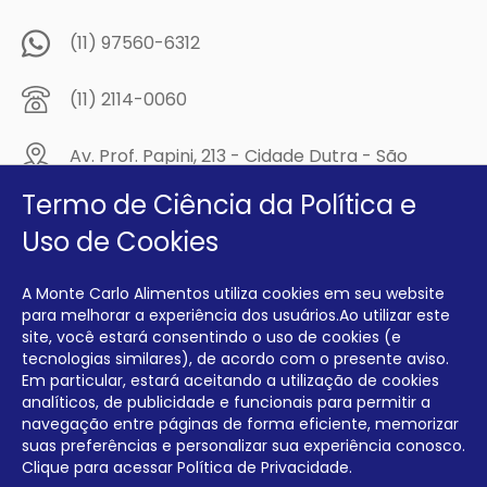
(11) 97560-6312
(11) 2114-0060
Av. Prof. Papini, 213 - Cidade Dutra - São
Paulo/SP - CEP: 04805-300
Termo de Ciência da Política e
Compre na
Uso de Cookies
MCA Virtual!
A Monte Carlo Alimentos utiliza cookies em seu website
Siga a Monte Carlo Alimentos nas redes sociais!
para melhorar a experiência dos usuários.Ao utilizar este
site, você estará consentindo o uso de cookies (e
tecnologias similares), de acordo com o presente aviso.
Em particular, estará aceitando a utilização de cookies
analíticos, de publicidade e funcionais para permitir a
navegação entre páginas de forma eficiente, memorizar
INTERFRIOS COMÉRCIO DE FRIOS E LATICÍNIOS EIRELI CNPJ:
00.140.150/0001-09 INSCRIÇÃO ESTADUAL: 112.576.117.113
suas preferências e personalizar sua experiência conosco.
Clique para acessar
Política de Privacidade.
Desenvolvido por Degrau Publicidade e Internet