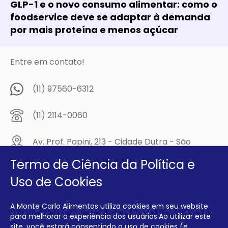
GLP-1 e o novo consumo alimentar: como o
foodservice deve se adaptar à demanda
por mais proteína e menos açúcar
Entre em contato!
(11) 97560-6312
(11) 2114-0060
Av. Prof. Papini, 213 - Cidade Dutra - São
Paulo/SP - CEP: 04805-300
Termo de Ciência da Política e
Compre na
Uso de Cookies
MCA Virtual!
A Monte Carlo Alimentos utiliza cookies em seu website
Siga a Monte Carlo Alimentos nas redes sociais!
para melhorar a experiência dos usuários.Ao utilizar este
site, você estará consentindo o uso de cookies (e