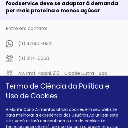
foodservice deve se adaptar à demanda
por mais proteína e menos açúcar
Entre em contato!
(11) 97560-6312
(11) 2114-0060
Av. Prof. Papini, 213 - Cidade Dutra - São
Paulo/SP - CEP: 04805-300
Termo de Ciência da Política e
Compre na
Uso de Cookies
MCA Virtual!
A Monte Carlo Alimentos utiliza cookies em seu website
Siga a Monte Carlo Alimentos nas redes sociais!
para melhorar a experiência dos usuários.Ao utilizar este
site, você estará consentindo o uso de cookies (e
tecnologias similares), de acordo com o presente aviso.