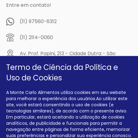
Entre em contato!
(11) 97560-6312
(11) 2114-0060
Av. Prof. Papini, 213 - Cidade Dutra - São
Paulo/SP - CEP: 04805-300
Termo de Ciência da Política e
Compre na
Uso de Cookies
MCA Virtual!
A Monte Carlo Alimentos utiliza cookies em seu website
Siga a Monte Carlo Alimentos nas redes sociais!
para melhorar a experiência dos usuários.Ao utilizar este
site, você estará consentindo o uso de cookies (e
tecnologias similares), de acordo com o presente aviso.
Em particular, estará aceitando a utilização de cookies
analíticos, de publicidade e funcionais para permitir a
navegação entre páginas de forma eficiente, memorizar
INTERFRIOS COMÉRCIO DE FRIOS E LATICÍNIOS EIRELI CNPJ:
00.140.150/0001-09 INSCRIÇÃO ESTADUAL: 112.576.117.113
suas preferências e personalizar sua experiência conosco.