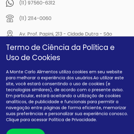
(11) 97560-6312
(11) 2114-0060
Av. Prof. Papini, 213 - Cidade Dutra - São
Paulo/SP - CEP: 04805-300
Termo de Ciência da Política e
Compre na
Uso de Cookies
MCA Virtual!
A Monte Carlo Alimentos utiliza cookies em seu website
Siga a Monte Carlo Alimentos nas redes sociais!
para melhorar a experiência dos usuários.Ao utilizar este
site, você estará consentindo o uso de cookies (e
tecnologias similares), de acordo com o presente aviso.
Em particular, estará aceitando a utilização de cookies
analíticos, de publicidade e funcionais para permitir a
navegação entre páginas de forma eficiente, memorizar
INTERFRIOS COMÉRCIO DE FRIOS E LATICÍNIOS EIRELI CNPJ:
00.140.150/0001-09 INSCRIÇÃO ESTADUAL: 112.576.117.113
suas preferências e personalizar sua experiência conosco.
Clique para acessar
Política de Privacidade.
Desenvolvido por Degrau Publicidade e Internet