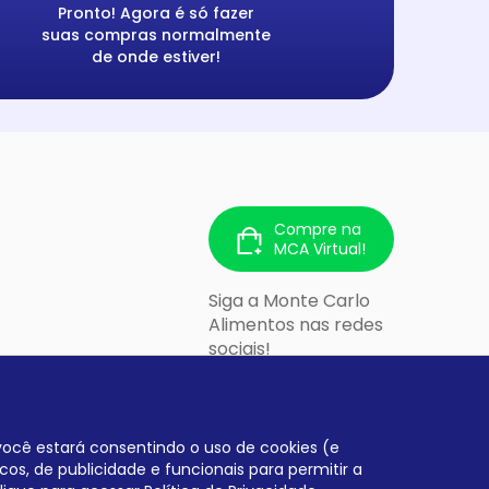
Pronto! Agora é só fazer
suas compras normalmente
de onde estiver!
Compre na
MCA Virtual!
Siga a Monte Carlo
Alimentos nas redes
sociais!
 213 - Cidade
lo/SP - CEP:
, você estará consentindo o uso de cookies (e
cos, de publicidade e funcionais para permitir a