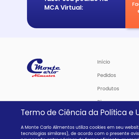
Fa
MCA Virtual:
Início
Pedidos
Produtos
Blog
Termo de Ciência da Política e 
Política de Priva
A Monte Carlo Alimentos utiliza cookies em seu website
tecnologias similares), de acordo com o presente aviso