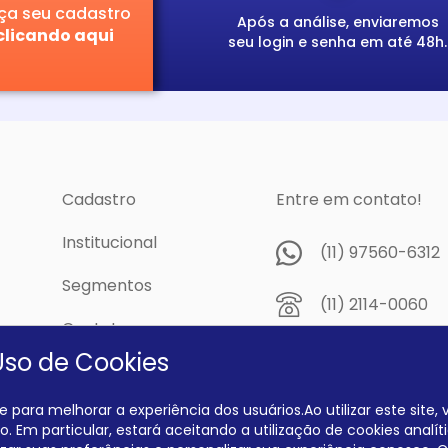
ça seu cadastro
Após a análise, enviaremos
clicando aqui
seu login e senha em até 48h.
Cadastro
Entre em contato!
Institucional
(11) 97560-6312
Segmentos
(11) 2114-0060
Contato
Av. Prof. Papini,
Uso de Cookies
cidade
Dutra - São Pau
04805-300
 para melhorar a experiência dos usuários.Ao utilizar este site
. Em particular, estará aceitando a utilização de cookies analíti