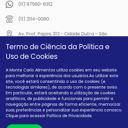
(11) 97560-6312
(11) 2114-0060
Av. Prof. Papini, 213 - Cidade Dutra - São
Paulo/SP - CEP: 04805-300
Termo de Ciência da Política e
Compre na
Uso de Cookies
MCA Virtual!
A Monte Carlo Alimentos utiliza cookies em seu website
Siga a Monte Carlo Alimentos nas redes sociais!
para melhorar a experiência dos usuários.Ao utilizar este
site, você estará consentindo o uso de cookies (e
tecnologias similares), de acordo com o presente aviso.
Em particular, estará aceitando a utilização de cookies
analíticos, de publicidade e funcionais para permitir a
navegação entre páginas de forma eficiente, memorizar
INTERFRIOS COMÉRCIO DE FRIOS E LATICÍNIOS EIRELI CNPJ:
00.140.150/0001-09 INSCRIÇÃO ESTADUAL: 112.576.117.113
suas preferências e personalizar sua experiência conosco.
Clique para acessar
Política de Privacidade.
Desenvolvido por Degrau Publicidade e Internet