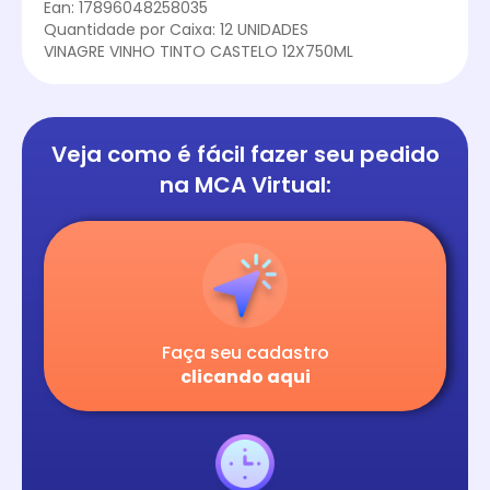
Ean: 17896048258035
Quantidade por Caixa: 12 UNIDADES
VINAGRE VINHO TINTO CASTELO 12X750ML
Veja como é fácil
fazer seu pedido
na
MCA Virtual:
Faça seu cadastro
clicando aqui