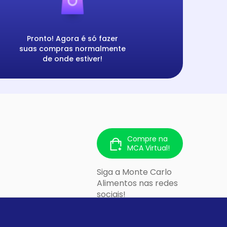
Pronto! Agora é só fazer
suas compras normalmente
de onde estiver!
Compre na
MCA Virtual!
Siga a Monte Carlo
Alimentos nas redes
sociais!
 213 - Cidade
lo/SP - CEP: