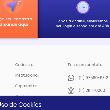
ça seu cadastro
Após a análise, enviaremos
clicando aqui
seu login e senha em até 48h.
Cadastro
Entre em contato!
Institucional
(11) 97560-6312
Segmentos
(11) 2114-0060
Contato
Av. Prof. Papini,
Uso de Cookies
cidade
Dutra - São Pau