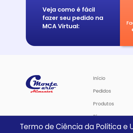
Veja como é fácil
fazer seu pedido na
Fa
MCA Virtual:
Início
Pedidos
Produtos
Blog
Termo de Ciência da Política e 
Política de Priva