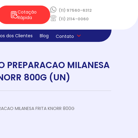
(11) 97560-6312
Cotação
Rápida
(11) 2114-0060
os dos Clientes
Blog
Contato
ica de Privacidade
os e Derivados
aria
la
s
ado
O PREPARACAO MILANESA
ne E Limpeza
laria
ocao Sabores Da Semana
teria
KNORR 800G (UN)
RACAO MILANESA FRITA KNORR 800G