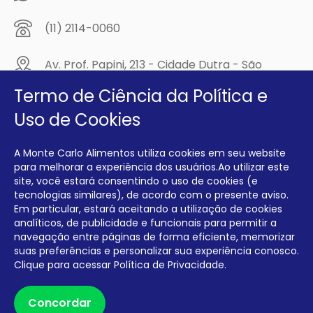
(11) 2114-0060
Av. Prof. Papini, 213 - Cidade Dutra - São
Paulo/SP - CEP: 04805-300
Termo de Ciência da Política e
Compre na
Uso de Cookies
MCA Virtual!
A Monte Carlo Alimentos utiliza cookies em seu website
Siga a Monte Carlo Alimentos nas redes sociais!
para melhorar a experiência dos usuários.Ao utilizar este
site, você estará consentindo o uso de cookies (e
tecnologias similares), de acordo com o presente aviso.
Em particular, estará aceitando a utilização de cookies
analíticos, de publicidade e funcionais para permitir a
navegação entre páginas de forma eficiente, memorizar
INTERFRIOS COMÉRCIO DE FRIOS E LATICÍNIOS EIRELI CNPJ:
00.140.150/0001-09 INSCRIÇÃO ESTADUAL: 112.576.117.113
suas preferências e personalizar sua experiência conosco.
Clique para acessar
Política de Privacidade.
Desenvolvido por Degrau Publicidade e Internet
Concordar