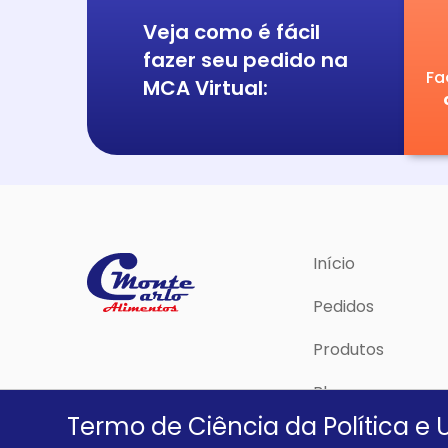
Veja como é fácil
fazer seu pedido na
Fa
MCA Virtual:
Início
Pedidos
Produtos
Blog
Termo de Ciência da Política e 
Política de Priva