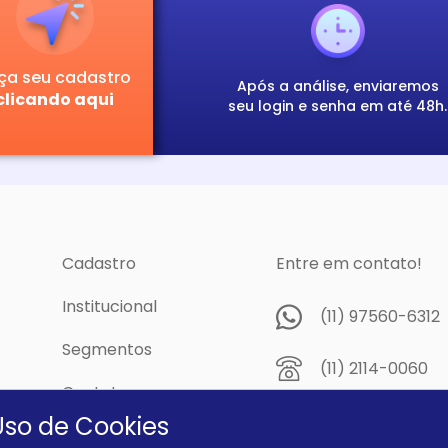
ça seu cadastro
Após a análise, enviaremos
clicando aqui
seu login e senha em até 48h.
Cadastro
Entre em contato!
Institucional
(11) 97560-6312
Segmentos
(11) 2114-0060
Contato
Av. Prof. Papini,
Uso de Cookies
cidade
Dutra - São Pau