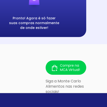
Pronto! Agora é só fazer
suas compras normalmente
de onde estiver!
Compre na
MCA Virtual!
Siga a Monte Carlo
Alimentos nas redes
sociais!
 213 - Cidade
lo/SP - CEP: