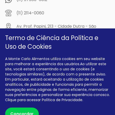
(11) 2114-0060
Av. Prof. Papini, 213 - Cidade Dutra - São
Paulo/SP - CEP: 04805-300
Termo de Ciência da Política e
Compre na
Uso de Cookies
MCA Virtual!
A Monte Carlo Alimentos utiliza cookies em seu website
Siga a Monte Carlo Alimentos nas redes sociais!
para melhorar a experiência dos usuários.Ao utilizar este
site, você estará consentindo o uso de cookies (e
tecnologias similares), de acordo com o presente aviso.
Em particular, estará aceitando a utilização de cookies
analíticos, de publicidade e funcionais para permitir a
navegação entre páginas de forma eficiente, memorizar
INTERFRIOS COMÉRCIO DE FRIOS E LATICÍNIOS EIRELI CNPJ:
00.140.150/0001-09 INSCRIÇÃO ESTADUAL: 112.576.117.113
suas preferências e personalizar sua experiência conosco.
Clique para acessar
Política de Privacidade.
Desenvolvido por Degrau Publicidade e Internet
Concordar