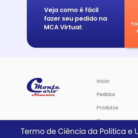
Veja como é fácil
fazer seu pedido na
Fa
MCA Virtual:
Início
Pedidos
Produtos
Blog
Termo de Ciência da Política e 
Política de Priva