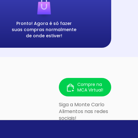
Pronto! Agora é só fazer
suas compras normalmente
de onde estiver!
Compre na
MCA Virtual!
Siga a Monte Carlo
Alimentos nas redes
sociais!
 213 - Cidade
lo/SP - CEP: