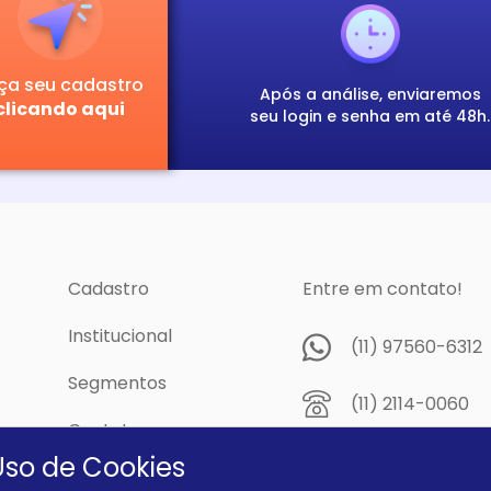
ça seu cadastro
Após a análise, enviaremos
clicando aqui
seu login e senha em até 48h.
Cadastro
Entre em contato!
Institucional
(11) 97560-6312
Segmentos
(11) 2114-0060
Contato
Av. Prof. Papini,
Uso de Cookies
cidade
Dutra - São Pau