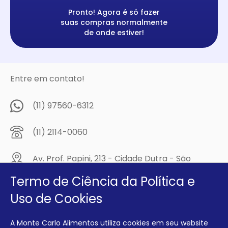
Pronto! Agora é só fazer
suas compras normalmente
de onde estiver!
Entre em contato!
(11) 97560-6312
(11) 2114-0060
Av. Prof. Papini, 213 - Cidade Dutra - São
Paulo/SP - CEP: 04805-300
Termo de Ciência da Política e
Compre na
Uso de Cookies
MCA Virtual!
A Monte Carlo Alimentos utiliza cookies em seu website
Siga a Monte Carlo Alimentos nas redes sociais!