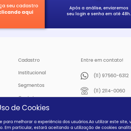
ça seu cadastro
Após a análise, enviaremos
clicando aqui
seu login e senha em até 48h.
Cadastro
Entre em contato!
Institucional
(11) 97560-6312
Segmentos
(11) 2114-0060
Contato
Av. Prof. Papini,
Uso de Cookies
cidade
Dutra - São Pau
04805-300
 para melhorar a experiência dos usuários.Ao utilizar este site
. Em particular, estará aceitando a utilização de cookies analíti