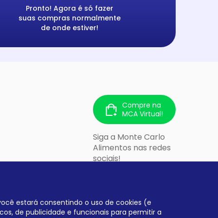
Pronto! Agora é só fazer
suas compras normalmente
de onde estiver!
Compre na
MCA Virtual!
Siga a Monte Carlo
Alimentos nas redes
sociais!
 213 - Cidade
lo/SP - CEP:
, você estará consentindo o uso de cookies (e
cos, de publicidade e funcionais para permitir a