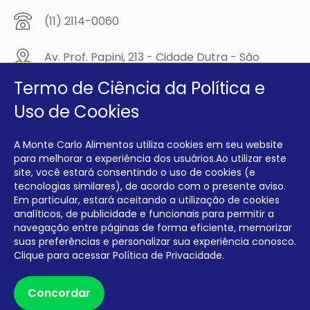
(11) 2114-0060
Av. Prof. Papini, 213 - Cidade Dutra - São
Paulo/SP - CEP: 04805-300
Termo de Ciência da Política e
Compre na
Uso de Cookies
MCA Virtual!
A Monte Carlo Alimentos utiliza cookies em seu website
Siga a Monte Carlo Alimentos nas redes sociais!
para melhorar a experiência dos usuários.Ao utilizar este
site, você estará consentindo o uso de cookies (e
tecnologias similares), de acordo com o presente aviso.
Em particular, estará aceitando a utilização de cookies
analíticos, de publicidade e funcionais para permitir a
navegação entre páginas de forma eficiente, memorizar
INTERFRIOS COMÉRCIO DE FRIOS E LATICÍNIOS EIRELI CNPJ:
00.140.150/0001-09 INSCRIÇÃO ESTADUAL: 112.576.117.113
suas preferências e personalizar sua experiência conosco.
Clique para acessar
Política de Privacidade.
Desenvolvido por Degrau Publicidade e Internet
Concordar