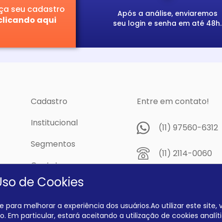
ça seu cadastro
Após a análise, enviaremos
clicando aqui
seu login e senha em até 48h.
Cadastro
Entre em contato!
Institucional
(11) 97560-6312
Segmentos
(11) 2114-0060
Contato
Av. Prof. Papini,
Uso de Cookies
cidade
Dutra - São Pau
04805-300
 para melhorar a experiência dos usuários.Ao utilizar este site
. Em particular, estará aceitando a utilização de cookies analíti