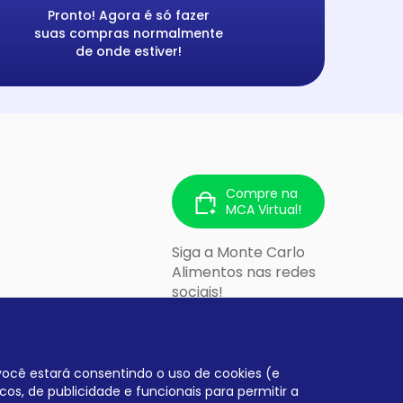
Pronto! Agora é só fazer
suas compras normalmente
de onde estiver!
Compre na
MCA Virtual!
Siga a Monte Carlo
Alimentos nas redes
sociais!
 213 - Cidade
lo/SP - CEP:
, você estará consentindo o uso de cookies (e
cos, de publicidade e funcionais para permitir a