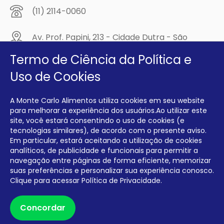
(11) 2114-0060
Av. Prof. Papini, 213 - Cidade Dutra - São
Paulo/SP - CEP: 04805-300
Termo de Ciência da Política e
Compre na
Uso de Cookies
MCA Virtual!
A Monte Carlo Alimentos utiliza cookies em seu website
Siga a Monte Carlo Alimentos nas redes sociais!
para melhorar a experiência dos usuários.Ao utilizar este
site, você estará consentindo o uso de cookies (e
tecnologias similares), de acordo com o presente aviso.
Em particular, estará aceitando a utilização de cookies
analíticos, de publicidade e funcionais para permitir a
navegação entre páginas de forma eficiente, memorizar
INTERFRIOS COMÉRCIO DE FRIOS E LATICÍNIOS EIRELI CNPJ:
00.140.150/0001-09 INSCRIÇÃO ESTADUAL: 112.576.117.113
suas preferências e personalizar sua experiência conosco.
Clique para acessar
Política de Privacidade.
Desenvolvido por Degrau Publicidade e Internet
Concordar