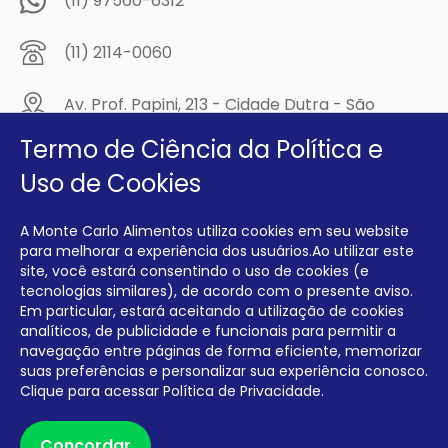
(11) 97560-6312
(11) 2114-0060
Av. Prof. Papini, 213 - Cidade Dutra - São
Paulo/SP - CEP: 04805-300
Termo de Ciência da Política e
Compre na
Uso de Cookies
MCA Virtual!
A Monte Carlo Alimentos utiliza cookies em seu website
Siga a Monte Carlo Alimentos nas redes sociais!
para melhorar a experiência dos usuários.Ao utilizar este
site, você estará consentindo o uso de cookies (e
tecnologias similares), de acordo com o presente aviso.
Em particular, estará aceitando a utilização de cookies
analíticos, de publicidade e funcionais para permitir a
navegação entre páginas de forma eficiente, memorizar
INTERFRIOS COMÉRCIO DE FRIOS E LATICÍNIOS EIRELI CNPJ:
00.140.150/0001-09 INSCRIÇÃO ESTADUAL: 112.576.117.113
suas preferências e personalizar sua experiência conosco.
Clique para acessar
Política de Privacidade.
Desenvolvido por Degrau Publicidade e Internet
Concordar