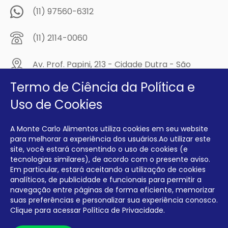
(11) 97560-6312
(11) 2114-0060
Av. Prof. Papini, 213 - Cidade Dutra - São
Paulo/SP - CEP: 04805-300
Termo de Ciência da Política e
Compre na
Uso de Cookies
MCA Virtual!
A Monte Carlo Alimentos utiliza cookies em seu website
Siga a Monte Carlo Alimentos nas redes sociais!
para melhorar a experiência dos usuários.Ao utilizar este
site, você estará consentindo o uso de cookies (e
tecnologias similares), de acordo com o presente aviso.
Em particular, estará aceitando a utilização de cookies
analíticos, de publicidade e funcionais para permitir a
navegação entre páginas de forma eficiente, memorizar
INTERFRIOS COMÉRCIO DE FRIOS E LATICÍNIOS EIRELI CNPJ:
00.140.150/0001-09 INSCRIÇÃO ESTADUAL: 112.576.117.113
suas preferências e personalizar sua experiência conosco.
Clique para acessar
Política de Privacidade.
Desenvolvido por Degrau Publicidade e Internet