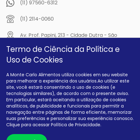
(11) 97560-6312
(11) 2114-0060
Av. Prof. Papini, 213 - Cidade Dutra - São
Paulo/SP - CEP: 04805-300
Termo de Ciência da Política e
Compre na
Uso de Cookies
MCA Virtual!
A Monte Carlo Alimentos utiliza cookies em seu website
Siga a Monte Carlo Alimentos nas redes sociais!
para melhorar a experiência dos usuários.Ao utilizar este
site, você estará consentindo o uso de cookies (e
tecnologias similares), de acordo com o presente aviso.
Em particular, estará aceitando a utilização de cookies
analíticos, de publicidade e funcionais para permitir a
navegação entre páginas de forma eficiente, memorizar
INTERFRIOS COMÉRCIO DE FRIOS E LATICÍNIOS EIRELI CNPJ:
00.140.150/0001-09 INSCRIÇÃO ESTADUAL: 112.576.117.113
suas preferências e personalizar sua experiência conosco.
Clique para acessar
Política de Privacidade.
Desenvolvido por Degrau Publicidade e Internet