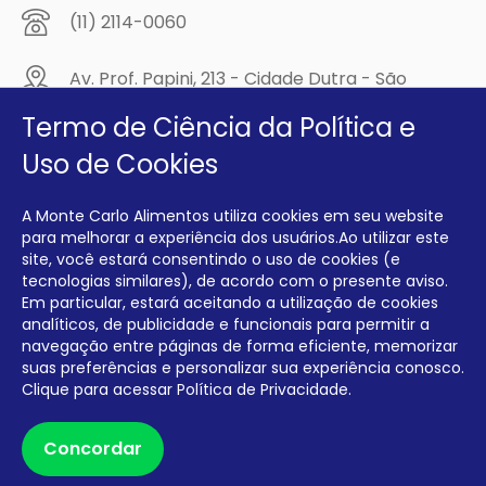
(11) 2114-0060
Av. Prof. Papini, 213 - Cidade Dutra - São
Paulo/SP - CEP: 04805-300
Termo de Ciência da Política e
Compre na
Uso de Cookies
MCA Virtual!
A Monte Carlo Alimentos utiliza cookies em seu website
Siga a Monte Carlo Alimentos nas redes sociais!
para melhorar a experiência dos usuários.Ao utilizar este
site, você estará consentindo o uso de cookies (e
tecnologias similares), de acordo com o presente aviso.
Em particular, estará aceitando a utilização de cookies
analíticos, de publicidade e funcionais para permitir a
navegação entre páginas de forma eficiente, memorizar
INTERFRIOS COMÉRCIO DE FRIOS E LATICÍNIOS EIRELI CNPJ:
00.140.150/0001-09 INSCRIÇÃO ESTADUAL: 112.576.117.113
suas preferências e personalizar sua experiência conosco.
Clique para acessar
Política de Privacidade.
Desenvolvido por Degrau Publicidade e Internet
Concordar