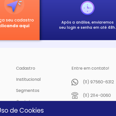
ça seu cadastro
Após a análise, enviaremos
clicando aqui
seu login e senha em até 48h.
Cadastro
Entre em contato!
Institucional
(11) 97560-6312
Segmentos
(11) 2114-0060
Contato
Av. Prof. Papini,
Uso de Cookies
cidade
Dutra - São Pau