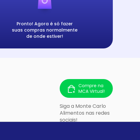
Pronto! Agora é só fazer
suas compras normalmente
de onde estiver!
Compre na
MCA Virtual!
Siga a Monte Carlo
Alimentos nas redes
sociais!
 213 - Cidade
lo/SP - CEP: