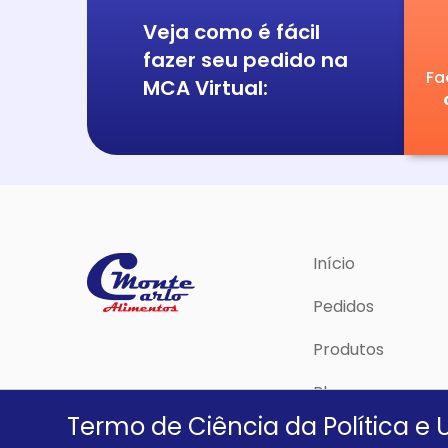
Veja como é fácil
fazer seu pedido na
Fa
MCA Virtual:
Início
Pedidos
Produtos
Blog
Termo de Ciência da Política e 
Política de Priva