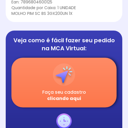
Ean: 7896804600125
Quantidade por Caixa: 1 UNIDADE
MOLHO PIM SC BS 3GX200UN 1X
Veja como é fácil
fazer seu pedido
na
MCA Virtual:
Faça seu cadastro
clicando aqui