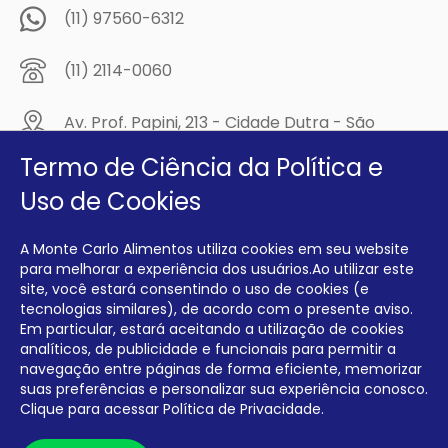
(11) 97560-6312
(11) 2114-0060
Av. Prof. Papini, 213 - Cidade Dutra - São
Paulo/SP - CEP: 04805-300
Termo de Ciência da Política e
Compre na
Uso de Cookies
MCA Virtual!
A Monte Carlo Alimentos utiliza cookies em seu website
Siga a Monte Carlo Alimentos nas redes sociais!
para melhorar a experiência dos usuários.Ao utilizar este
site, você estará consentindo o uso de cookies (e
tecnologias similares), de acordo com o presente aviso.
Em particular, estará aceitando a utilização de cookies
analíticos, de publicidade e funcionais para permitir a
navegação entre páginas de forma eficiente, memorizar
INTERFRIOS COMÉRCIO DE FRIOS E LATICÍNIOS EIRELI CNPJ:
00.140.150/0001-09 INSCRIÇÃO ESTADUAL: 112.576.117.113
suas preferências e personalizar sua experiência conosco.
Clique para acessar
Política de Privacidade.
Desenvolvido por Degrau Publicidade e Internet