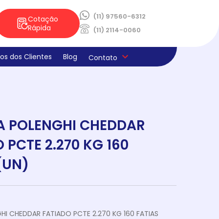
(11) 97560-6312
Cotação
Rápida
(11) 2114-0060
os dos Clientes
Blog
Contato
ica de Privacidade
os e Derivados
aria
la
s
ado
ne E Limpeza
laria
ocao Sabores Da Semana
teria
A POLENGHI CHEDDAR
 PCTE 2.270 KG 160
(UN)
HI CHEDDAR FATIADO PCTE 2.270 KG 160 FATIAS