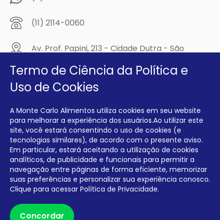
(11) 2114-0060
Av. Prof. Papini, 213 - Cidade Dutra - São
Paulo/SP - CEP: 04805-300
Termo de Ciência da Política e
Compre na
Uso de Cookies
MCA Virtual!
A Monte Carlo Alimentos utiliza cookies em seu website
Siga a Monte Carlo Alimentos nas redes sociais!
para melhorar a experiência dos usuários.Ao utilizar este
site, você estará consentindo o uso de cookies (e
tecnologias similares), de acordo com o presente aviso.
Em particular, estará aceitando a utilização de cookies
analíticos, de publicidade e funcionais para permitir a
navegação entre páginas de forma eficiente, memorizar
INTERFRIOS COMÉRCIO DE FRIOS E LATICÍNIOS EIRELI CNPJ:
00.140.150/0001-09 INSCRIÇÃO ESTADUAL: 112.576.117.113
suas preferências e personalizar sua experiência conosco.
Clique para acessar
Política de Privacidade.
Desenvolvido por Degrau Publicidade e Internet
Concordar