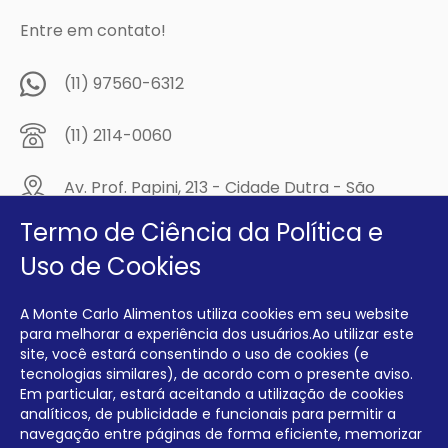
Entre em contato!
(11) 97560-6312
(11) 2114-0060
Av. Prof. Papini, 213 - Cidade Dutra - São
Paulo/SP - CEP: 04805-300
Termo de Ciência da Política e
Compre na
Uso de Cookies
MCA Virtual!
A Monte Carlo Alimentos utiliza cookies em seu website
Siga a Monte Carlo Alimentos nas redes sociais!
para melhorar a experiência dos usuários.Ao utilizar este
site, você estará consentindo o uso de cookies (e
tecnologias similares), de acordo com o presente aviso.
Em particular, estará aceitando a utilização de cookies
analíticos, de publicidade e funcionais para permitir a
navegação entre páginas de forma eficiente, memorizar
INTERFRIOS COMÉRCIO DE FRIOS E LATICÍNIOS EIRELI CNPJ: