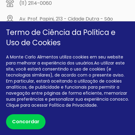
(11) 2114-0060
Av. Prof. Papini, 213 - Cidade Dutra - São
Paulo/SP - CEP: 04805-300
Termo de Ciência da Política e
Compre na
Uso de Cookies
MCA Virtual!
A Monte Carlo Alimentos utiliza cookies em seu website
Siga a Monte Carlo Alimentos nas redes sociais!
para melhorar a experiência dos usuários.Ao utilizar este
site, você estará consentindo o uso de cookies (e
tecnologias similares), de acordo com o presente aviso.
Em particular, estará aceitando a utilização de cookies
analíticos, de publicidade e funcionais para permitir a
navegação entre páginas de forma eficiente, memorizar
INTERFRIOS COMÉRCIO DE FRIOS E LATICÍNIOS EIRELI CNPJ:
00.140.150/0001-09 INSCRIÇÃO ESTADUAL: 112.576.117.113
suas preferências e personalizar sua experiência conosco.
Clique para acessar
Política de Privacidade.
Desenvolvido por Degrau Publicidade e Internet
Concordar