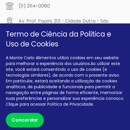
(11) 2114-0060
Av. Prof. Papini, 213 - Cidade Dutra - São
Paulo/SP - CEP: 04805-300
Termo de Ciência da Política e
Compre na
Uso de Cookies
MCA Virtual!
A Monte Carlo Alimentos utiliza cookies em seu website
Siga a Monte Carlo Alimentos nas redes sociais!
para melhorar a experiência dos usuários.Ao utilizar este
site, você estará consentindo o uso de cookies (e
tecnologias similares), de acordo com o presente aviso.
Em particular, estará aceitando a utilização de cookies
analíticos, de publicidade e funcionais para permitir a
navegação entre páginas de forma eficiente, memorizar
INTERFRIOS COMÉRCIO DE FRIOS E LATICÍNIOS EIRELI CNPJ:
00.140.150/0001-09 INSCRIÇÃO ESTADUAL: 112.576.117.113
suas preferências e personalizar sua experiência conosco.
Clique para acessar
Política de Privacidade.
Desenvolvido por Degrau Publicidade e Internet
Concordar