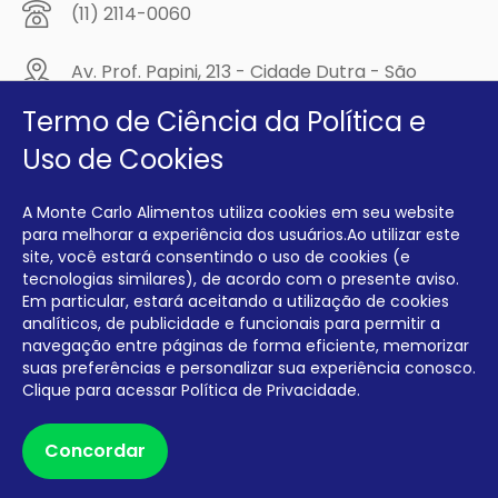
(11) 2114-0060
Av. Prof. Papini, 213 - Cidade Dutra - São
Paulo/SP - CEP: 04805-300
Termo de Ciência da Política e
Compre na
Uso de Cookies
MCA Virtual!
A Monte Carlo Alimentos utiliza cookies em seu website
Siga a Monte Carlo Alimentos nas redes sociais!
para melhorar a experiência dos usuários.Ao utilizar este
site, você estará consentindo o uso de cookies (e
tecnologias similares), de acordo com o presente aviso.
Em particular, estará aceitando a utilização de cookies
analíticos, de publicidade e funcionais para permitir a
navegação entre páginas de forma eficiente, memorizar
INTERFRIOS COMÉRCIO DE FRIOS E LATICÍNIOS EIRELI CNPJ:
00.140.150/0001-09 INSCRIÇÃO ESTADUAL: 112.576.117.113
suas preferências e personalizar sua experiência conosco.
Clique para acessar
Política de Privacidade.
Desenvolvido por Degrau Publicidade e Internet
Concordar