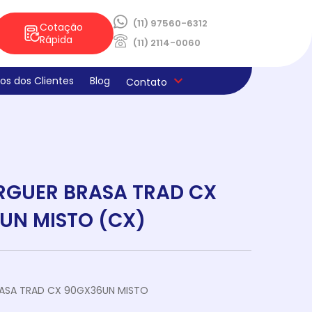
(11) 97560-6312
Cotação
Rápida
(11) 2114-0060
os dos Clientes
Blog
Contato
ica de Privacidade
os e Derivados
aria
la
s
ado
ne E Limpeza
laria
ocao Sabores Da Semana
teria
GUER BRASA TRAD CX
UN MISTO (CX)
ASA TRAD CX 90GX36UN MISTO