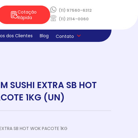
(11) 97560-6312
Cotação
Rápida
(11) 2114-0060
os dos Clientes
Blog
Contato
ica de Privacidade
os e Derivados
aria
la
s
ado
ne E Limpeza
laria
ocao Sabores Da Semana
teria
M SUSHI EXTRA SB HOT
COTE 1KG (UN)
 EXTRA SB HOT WOK PACOTE 1KG