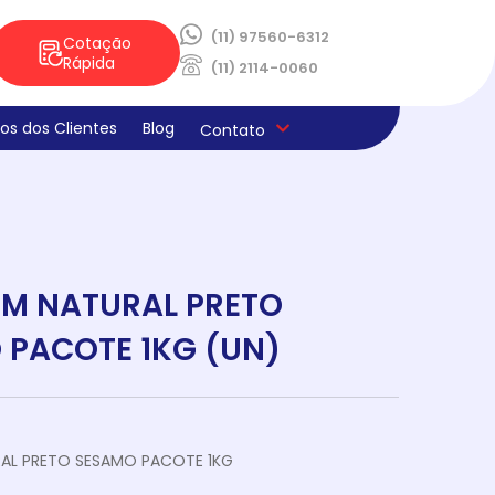
(11) 97560-6312
Cotação
Rápida
(11) 2114-0060
os dos Clientes
Blog
Contato
ica de Privacidade
os e Derivados
aria
la
s
ado
ne E Limpeza
laria
ocao Sabores Da Semana
teria
IM NATURAL PRETO
 PACOTE 1KG (UN)
RAL PRETO SESAMO PACOTE 1KG