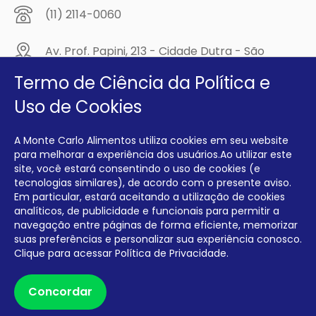
(11) 2114-0060
Av. Prof. Papini, 213 - Cidade Dutra - São
Paulo/SP - CEP: 04805-300
Termo de Ciência da Política e
Compre na
Uso de Cookies
MCA Virtual!
A Monte Carlo Alimentos utiliza cookies em seu website
Siga a Monte Carlo Alimentos nas redes sociais!
para melhorar a experiência dos usuários.Ao utilizar este
site, você estará consentindo o uso de cookies (e
tecnologias similares), de acordo com o presente aviso.
Em particular, estará aceitando a utilização de cookies
analíticos, de publicidade e funcionais para permitir a
navegação entre páginas de forma eficiente, memorizar
INTERFRIOS COMÉRCIO DE FRIOS E LATICÍNIOS EIRELI CNPJ:
00.140.150/0001-09 INSCRIÇÃO ESTADUAL: 112.576.117.113
suas preferências e personalizar sua experiência conosco.
Clique para acessar
Política de Privacidade.
Desenvolvido por Degrau Publicidade e Internet
Concordar