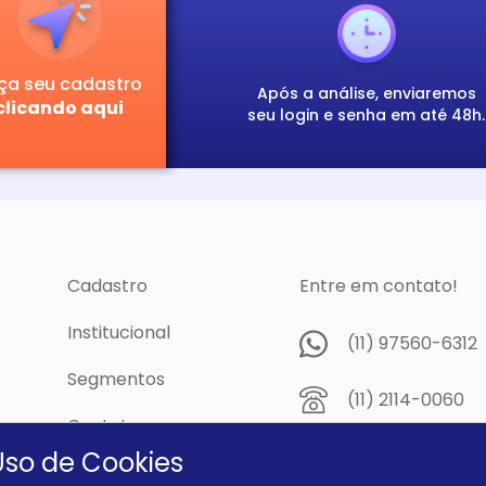
ça seu cadastro
Após a análise, enviaremos
clicando aqui
seu login e senha em até 48h.
Cadastro
Entre em contato!
Institucional
(11) 97560-6312
Segmentos
(11) 2114-0060
Contato
Av. Prof. Papini,
Uso de Cookies
cidade
Dutra - São Pau