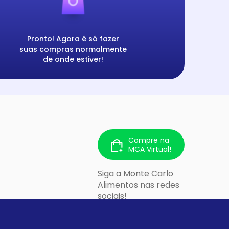
Pronto! Agora é só fazer
suas compras normalmente
de onde estiver!
Compre na
MCA Virtual!
Siga a Monte Carlo
Alimentos nas redes
sociais!
 213 - Cidade
lo/SP - CEP: