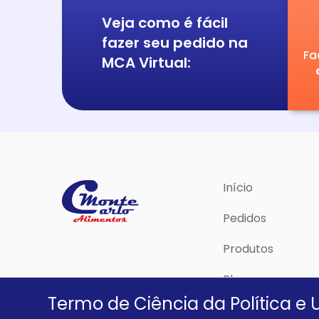
Veja como é fácil
fazer seu pedido na
Fa
MCA Virtual:
Início
Pedidos
Produtos
Blog
Termo de Ciência da Política e 
Política de Priva