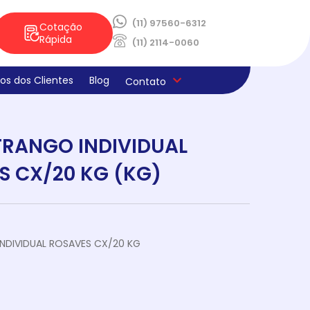
(11) 97560-6312
Cotação
Rápida
(11) 2114-0060
os dos Clientes
Blog
Contato
ica de Privacidade
os e Derivados
aria
la
s
ado
 FRANGO INDIVIDUAL
ne E Limpeza
laria
ocao Sabores Da Semana
teria
S CX/20 KG (KG)
 INDIVIDUAL ROSAVES CX/20 KG