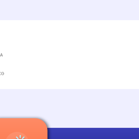
DA
KG