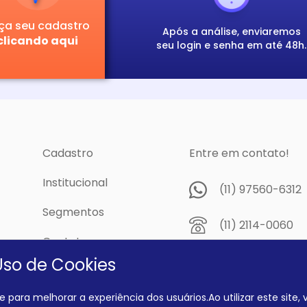
ça seu cadastro
Após a análise, enviaremos
clicando aqui
seu login e senha em até 48h.
Cadastro
Entre em contato!
Institucional
(11) 97560-6312
Segmentos
(11) 2114-0060
Contato
Av. Prof. Papini,
Uso de Cookies
cidade
Dutra - São Pau
04805-300
 para melhorar a experiência dos usuários.Ao utilizar este site