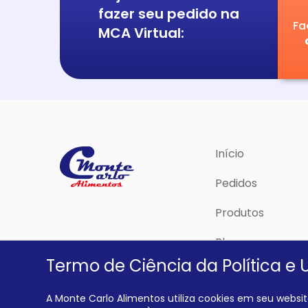
fazer seu pedido na
Fa
MCA Virtual:
Início
Pedidos
Produtos
Blog
Termo de Ciência da Política e 
Política de Priva
A Monte Carlo Alimentos utiliza cookies em seu website