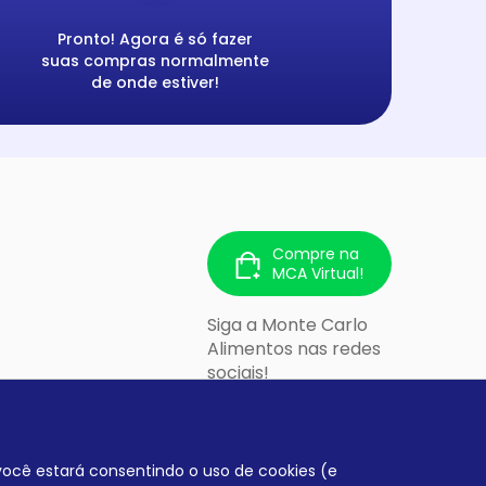
Pronto! Agora é só fazer
suas compras normalmente
de onde estiver!
Compre na
MCA Virtual!
Siga a Monte Carlo
Alimentos nas redes
sociais!
 213 - Cidade
lo/SP - CEP:
, você estará consentindo o uso de cookies (e