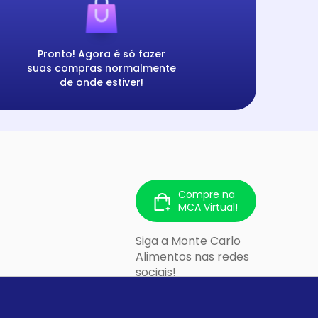
Pronto! Agora é só fazer
suas compras normalmente
de onde estiver!
Compre na
MCA Virtual!
Siga a Monte Carlo
Alimentos nas redes
sociais!
 213 - Cidade
lo/SP - CEP: