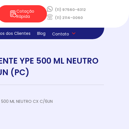
(11) 97560-6312
Cotação
Rápida
(11) 2114-0060
os dos Clientes
Blog
Contato
ica de Privacidade
os e Derivados
aria
la
s
ado
ENTE YPE 500 ML NEUTRO
ne E Limpeza
laria
ocao Sabores Da Semana
teria
UN (PC)
 500 ML NEUTRO CX C/6UN