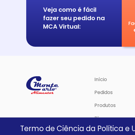
Veja como é fácil
fazer seu pedido na
Fa
MCA Virtual:
Início
Pedidos
Produtos
Blog
Termo de Ciência da Política e 
Política de Priva