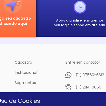
ça seu cadastro
Após a análise, enviaremos
clicando aqui
seu login e senha em até 48h.
Cadastro
Entre em contato!
Institucional
(11) 97560-6312
Segmentos
(11) 2114-0060
Contato
Av. Prof. Papini,
Uso de Cookies
cidade
Dutra - São Pau