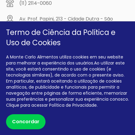
(11) 2114-0060
Av. Prof. Papini, 213 - Cidade Dutra - São
Paulo/SP - CEP: 04805-300
Termo de Ciência da Política e
Compre na
Uso de Cookies
MCA Virtual!
A Monte Carlo Alimentos utiliza cookies em seu website
Siga a Monte Carlo Alimentos nas redes sociais!
para melhorar a experiência dos usuários.Ao utilizar este
site, você estará consentindo o uso de cookies (e
tecnologias similares), de acordo com o presente aviso.
Em particular, estará aceitando a utilização de cookies
analíticos, de publicidade e funcionais para permitir a
navegação entre páginas de forma eficiente, memorizar
INTERFRIOS COMÉRCIO DE FRIOS E LATICÍNIOS EIRELI CNPJ:
00.140.150/0001-09 INSCRIÇÃO ESTADUAL: 112.576.117.113
suas preferências e personalizar sua experiência conosco.
Clique para acessar
Política de Privacidade.
Desenvolvido por Degrau Publicidade e Internet
Concordar