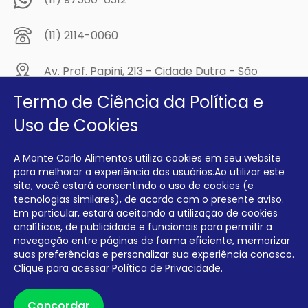
(11) 2114-0060
Av. Prof. Papini, 213 - Cidade Dutra - São
Paulo/SP - CEP: 04805-300
Termo de Ciência da Política e
Compre na
Uso de Cookies
MCA Virtual!
A Monte Carlo Alimentos utiliza cookies em seu website
Siga a Monte Carlo Alimentos nas redes sociais!
para melhorar a experiência dos usuários.Ao utilizar este
site, você estará consentindo o uso de cookies (e
tecnologias similares), de acordo com o presente aviso.
Em particular, estará aceitando a utilização de cookies
analíticos, de publicidade e funcionais para permitir a
navegação entre páginas de forma eficiente, memorizar
INTERFRIOS COMÉRCIO DE FRIOS E LATICÍNIOS EIRELI CNPJ:
00.140.150/0001-09 INSCRIÇÃO ESTADUAL: 112.576.117.113
suas preferências e personalizar sua experiência conosco.
Clique para acessar
Política de Privacidade.
Desenvolvido por Degrau Publicidade e Internet
Concordar