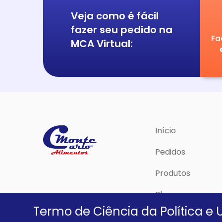
Veja como é fácil
fazer seu pedido na
Fa
MCA Virtual:
Início
Pedidos
Produtos
Blog
Termo de Ciência da Política e 
Política de Priva