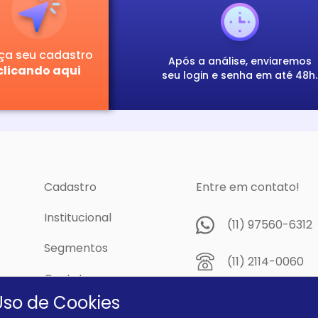
ça seu cadastro
Após a análise, enviaremos
clicando aqui
seu login e senha em até 48h.
Cadastro
Entre em contato!
Institucional
(11) 97560-6312
Segmentos
(11) 2114-0060
Contato
Av. Prof. Papini,
Uso de Cookies
cidade
Dutra - São Pau