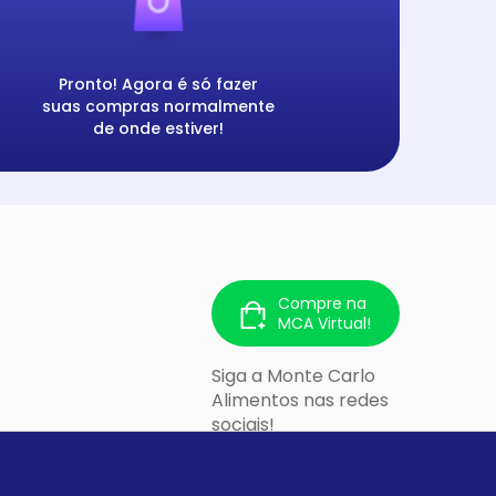
Pronto! Agora é só fazer
suas compras normalmente
de onde estiver!
Compre na
MCA Virtual!
Siga a Monte Carlo
Alimentos nas redes
sociais!
 213 - Cidade
lo/SP - CEP: