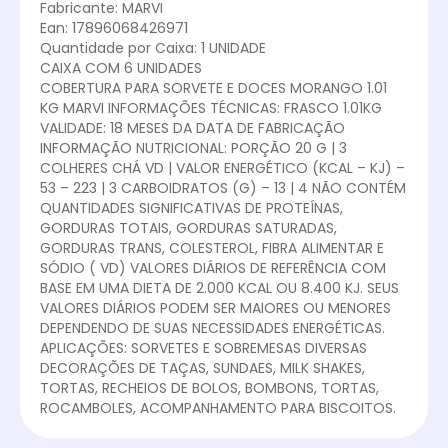
Fabricante: MARVI
Ean: 17896068426971
Quantidade por Caixa: 1 UNIDADE
CAIXA COM 6 UNIDADES
COBERTURA PARA SORVETE E DOCES MORANGO 1.01
KG MARVI INFORMAÇÕES TÉCNICAS: FRASCO 1.01KG
VALIDADE: 18 MESES DA DATA DE FABRICAÇÃO
INFORMAÇÃO NUTRICIONAL: PORÇÃO 20 G | 3
COLHERES CHÁ VD | VALOR ENERGÉTICO (KCAL – KJ) –
53 – 223 | 3 CARBOIDRATOS (G) – 13 | 4 NÃO CONTÉM
QUANTIDADES SIGNIFICATIVAS DE PROTEÍNAS,
GORDURAS TOTAIS, GORDURAS SATURADAS,
GORDURAS TRANS, COLESTEROL, FIBRA ALIMENTAR E
SÓDIO ( VD) VALORES DIÁRIOS DE REFERÊNCIA COM
BASE EM UMA DIETA DE 2.000 KCAL OU 8.400 KJ. SEUS
VALORES DIÁRIOS PODEM SER MAIORES OU MENORES
DEPENDENDO DE SUAS NECESSIDADES ENERGÉTICAS.
APLICAÇÕES: SORVETES E SOBREMESAS DIVERSAS
DECORAÇÕES DE TAÇAS, SUNDAES, MILK SHAKES,
TORTAS, RECHEIOS DE BOLOS, BOMBONS, TORTAS,
ROCAMBOLES, ACOMPANHAMENTO PARA BISCOITOS.